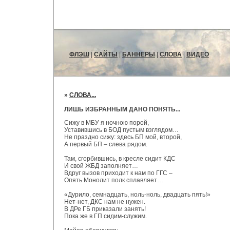
ФЛЭШ
|
САЙТЫ
|
БАННЕРЫ
|
СЛОВА
|
ВИДЕО
»
СЛОВА...
ЛИШЬ ИЗБРАННЫМ ДАНО ПОНЯТЬ...
Сижу в МБУ я ночною порой,
Уставившись в БОД пустым взглядом…
Не праздно сижу: здесь БП мой, второй,
А первый БП – слева рядом.
Там, сгорбившись, в кресле сидит КДС
И свой ЖБД заполняет…
Вдруг вызов приходит к нам по ГГС –
Опять Монолит полк сплавляет…
«Дурило, семнадцать, ноль-ноль, двадцать пять!»
Нет-нет, ДКС нам не нужен.
В ДРе ГБ приказали занять!
Пока же в ГП сидим-служим.