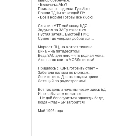
Майор обернулся:
- Включи-ка АБУ!
Приказано – сделал. Гурьбою
Пошли ТДНы от каждой ПУ
- Всё в норме! Готовы все к бою!
Схватил МТТ мой сосед КДС –
Задумал по ЗАСу связаться.
Пустая затея!.. Быстрей НФС
Сумеет до «верха» добраться…
Моргает ПЦ, но в ответ тишина.
Вина – на пятидесятом!
Ведь ЗАС для него – что родная жена,
А он нагло спит в МОБДе пятом!
Пришлось с КВРа готовить ответ –
Забегали пальцы по кнопкам…
Ловите, пять-Д, с телекодом привет,
Летящий по радиотропкам!
Вот так день и ночь мы несём здесь БД
И не забываем молиться:
- Не дай бог случиться однажды беде,
Когда «глаз» БР загорится!
Май 1996 года