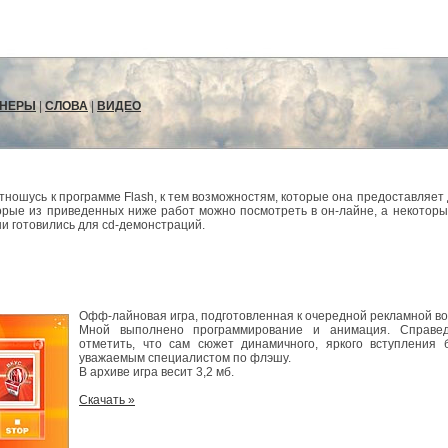
НЕРЫ
|
СЛОВА
|
ВИДЕО
ношусь к программе Flash, к тем возможностям, которые она предоставляет
орые из приведенных ниже работ можно посмотреть в он-лайне, а некоторы
ни готовились для cd-демонстраций.
Офф-лайновая игра, подготовленная к очередной рекламной в
Мной выполнено программирование и анимация. Справед
отметить, что сам сюжет динамичного, яркого вступления
уважаемым специалистом по флэшу.
В архиве игра весит 3,2 мб.
Скачать »