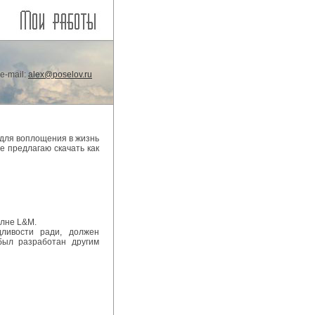
e-mail:
alex@poselov.ru
 для воплощения в жизнь
е предлагаю скачать как
олне L&M.
ливости ради, должен
 был разработан другим