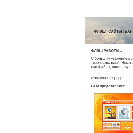
ФЛЭШ
|
САЙТЫ
|
БАН
ФЛЭШ РАБОТЫ...
С большим уважением от
творческих идей. Некот
exe-файлы, поскольку о
СТРАНИЦЫ:
[ 1 ]
[
2
]
L&M представляет