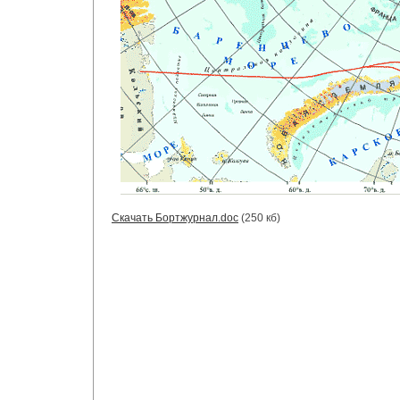
Скачать Бортжурнал.doc
(250 кб)