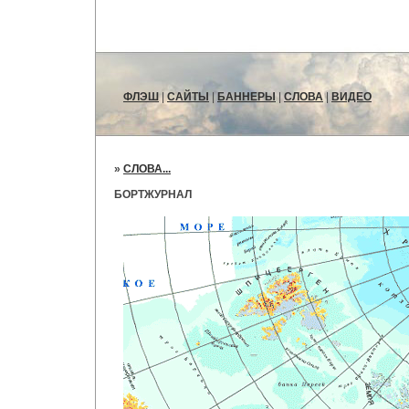
ФЛЭШ
|
САЙТЫ
|
БАННЕРЫ
|
СЛОВА
|
ВИДЕО
»
СЛОВА...
БОРТЖУРНАЛ