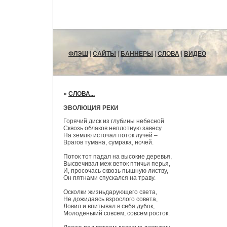
ФЛЭШ
|
САЙТЫ
|
БАННЕРЫ
|
СЛОВА
|
ВИДЕО
»
СЛОВА...
ЭВОЛЮЦИЯ РЕКИ
Горячий диск из глубины небесной
Сквозь облаков неплотную завесу
На землю источал поток лучей –
Врагов тумана, сумрака, ночей.
Поток тот падал на высокие деревья,
Высвечивал меж веток птичьи перья,
И, просочась сквозь пышную листву,
Он пятнами спускался на траву.
Осколки жизньдарующего света,
Не дожидаясь взрослого совета,
Ловил и впитывал в себя дубок,
Молоденький совсем, совсем росток.