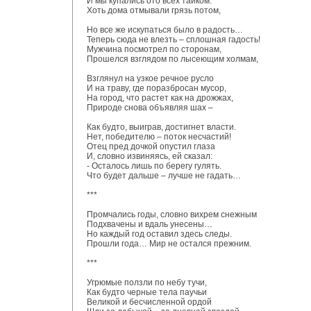
И мы купались ото всех тайком.
Хоть дома отмывали грязь потом,
Но все же искупаться было в радость…
Теперь сюда не влезть – сплошная гадость!
Мужчина посмотрел по сторонам,
Прошелся взглядом по лысеющим холмам,
Взглянул на узкое речное русло
И на траву, где поразбросан мусор,
На город, что растет как на дрожжах,
Природе снова объявляя шах –
Как будто, выиграв, достигнет власти.
Нет, победителю – поток несчастий!
Отец пред дочкой опустил глаза
И, словно извиняясь, ей сказал:
- Осталось лишь по берегу гулять.
Что будет дальше – лучше не гадать…
***
Промчались годы, словно вихрем снежным
Подхвачены и вдаль унесены…
Но каждый год оставил здесь следы.
Прошли года… Мир не остался прежним.
***
Угрюмые ползли по небу тучи,
Как будто черные тела паучьи
Великой и бесчисленной ордой