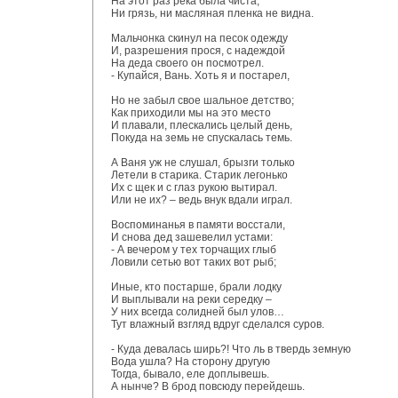
На этот раз река была чиста,
Ни грязь, ни масляная пленка не видна.
Мальчонка скинул на песок одежду
И, разрешения прося, с надеждой
На деда своего он посмотрел.
- Купайся, Вань. Хоть я и постарел,
Но не забыл свое шальное детство;
Как приходили мы на это место
И плавали, плескались целый день,
Покуда на земь не спускалась темь.
А Ваня уж не слушал, брызги только
Летели в старика. Старик легонько
Их с щек и с глаз рукою вытирал.
Или не их? – ведь внук вдали играл.
Воспоминанья в памяти восстали,
И снова дед зашевелил устами:
- А вечером у тех торчащих глыб
Ловили сетью вот таких вот рыб;
Иные, кто постарше, брали лодку
И выплывали на реки середку –
У них всегда солидней был улов…
Тут влажный взгляд вдруг сделался суров.
- Куда девалась ширь?! Что ль в твердь земную
Вода ушла? На сторону другую
Тогда, бывало, еле доплывешь.
А нынче? В брод повсюду перейдешь.