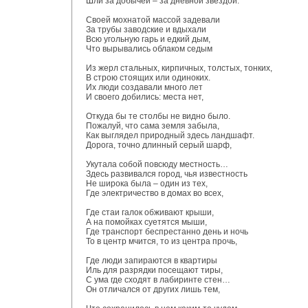
Шли за добычей – за дневной звездой.
Своей мохнатой массой задевали
За трубы заводские и вдыхали
Всю угольную гарь и едкий дым,
Что вырывались облаком седым
Из жерл стальных, кирпичных, толстых, тонких,
В строю стоящих или одиноких.
Их люди создавали много лет
И своего добились: места нет,
Откуда бы те столбы не видно было.
Пожалуй, что сама земля забыла,
Как выглядел природный здесь ландшафт.
Дорога, точно длинный серый шарф,
Укутала собой повсюду местность…
Здесь развивался город, чья известность
Не широка была – один из тех,
Где электричество в домах во всех,
Где стаи галок обживают крыши,
А на помойках суетятся мыши,
Где транспорт беспрестанно день и ночь
То в центр мчится, то из центра прочь,
Где люди запираются в квартиры
Иль для разрядки посещают тиры,
С ума где сходят в лабиринте стен…
Он отличался от других лишь тем,