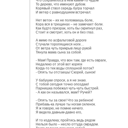
Что сохранилось в нем каким-то чудом
То дерево, что именуют дубом.
Корявый ствол середь бугра торчал
И ветер с равнодушием встречал:
Нет веток – их не поломаешь боле,
Кора вся в трещинах – не замечает боли.
Как будто призрак, хоть бы скрипнул раз,
Стоит и смотрит, хоть он и без глаз.
А мимо по асфальтовой дороге
Стучали торопящиеся ноги…
От ветра чуть прикрыв лицо рукой
Тянула мама сына за собой.
- Мам! Правда, что вон там, где есть овраги,
Недалеко от этой вот коряги
Когда-то тек воды сплошной поток?
- Опять ты отстаешь! Скорей, сынок!
У бабушки спроси, а я не знаю.
С тобой сегодня точно опоздаю!
Парнишка побежал чуть-чуть быстрей.
- А как он назывался, мам? Ручей?
- Опять ты за свое! Что за ребенок!
Прибавь-ка лучше ты ногам силенок.
Я ж говорю, не помню ничего.
Я видела давным-давно его,
И то издалека; пройтись ведь рядом
Нельзя было – несло оттуда смрадом.