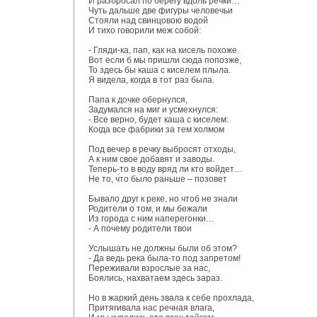
И разбросал по берегу вдоль речки…
Чуть дальше две фигуры человечьи
Стояли над свинцовою водой
И тихо говорили меж собой:
- Гляди-ка, пап, как на кисель похоже.
Вот если б мы пришли сюда попозже,
То здесь бы каша с киселем плыла.
Я видела, когда в тот раз была.
Папа к дочке обернулся,
Задумался на миг и усмехнулся:
- Все верно, будет каша с киселем:
Когда все фабрики за тем холмом
Под вечер в речку выбросят отходы,
А к ним свое добавят и заводы.
Теперь-то в воду вряд ли кто войдет…
Не то, что было раньше – позовет
Бывало друг к реке, но чтоб не знали
Родители о том, и мы бежали
Из города с ним наперегонки…
- А почему родители твои
Услышать не должны были об этом?
- Да ведь река была-то под запретом!
Переживали взрослые за нас,
Боялись, нахватаем здесь зараз.
Но в жаркий день звала к себе прохлада,
Притягивала нас речная влага,