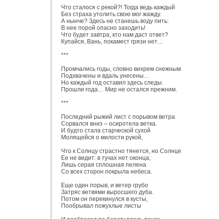
Что сталося с рекой?! Тогда ведь каждый
Без страха утолить свою мог жажду.
А нынче? Здесь не станешь воду пить:
В нее порой опасно заходить!
Что будет завтра, кто нам даст ответ?
Купайся, Вань, покамест грязи нет…
***
Промчались годы, словно вихрем снежным
Подхвачены и вдаль унесены…
Но каждый год оставил здесь следы.
Прошли года… Мир не остался прежним.
***
Последний рыжий лист с порывом ветра
Сорвался вниз – осиротела ветка.
И будто стала старческой сухой
Молящейся о милости рукой,
Что к Солнцу страстно тянется, но Солнце
Ее не видит: в тучах нет оконца;
Лишь серая сплошная пелена
Со всех сторон покрыла небеса.
Еще один порыв, и ветер грубо
Затряс ветвями выросшего дуба.
Потом он перекинулся в кусты,
Пообрывал пожухлые листы