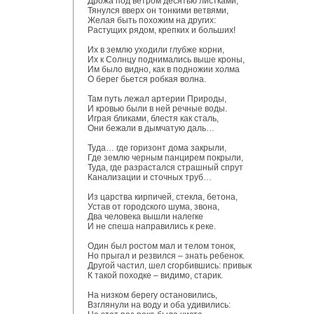
Дрожа под ветром десятью листками,
Тянулся вверх он тонкими ветвями,
Желая быть похожим на других:
Растущих рядом, крепких и больших!
Их в землю уходили глубже корни,
Их к Солнцу поднимались выше кроны,
Им было видно, как в подножии холма
О берег бьется робкая волна.
Там путь лежал артерии Природы,
И кровью были в ней речные воды.
Играя бликами, блестя как сталь,
Они бежали в дымчатую даль…
Туда… где горизонт дома закрыли,
Где землю черным панцирем покрыли,
Туда, где разрастался страшный спрут
Канализации и сточных труб…
Из царства кирпичей, стекла, бетона,
Устав от городского шума, звона,
Два человека вышли налегке
И не спеша направились к реке.
Один был ростом мал и телом тонок,
Но прыгал и резвился – знать ребенок.
Другой частил, шел сгорбившись: привык
К такой походке – видимо, старик.
На низком берегу остановились,
Взглянули на воду и оба удивились: