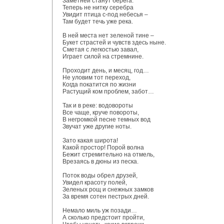
Заметней станут берега.
Теперь не нитку серебра
Увидит птица с-под небесья –
Там будет течь уже река.
В ней места нет зеленой тине –
Букет страстей и чувств здесь ныне.
Сметая с легкостью завал,
Играет силой на стремнине.
Проходит день, и месяц, год…
Не уловим тот переход,
Когда покатится по жизни
Растущий ком проблем, забот…
Так и в реке: водовороты
Все чаще, круче повороты,
В негромкой песне темных вод
Звучат уже другие ноты.
Зато какая широта!
Какой простор! Порой волна
Бежит стремительно на отмель,
Врезаясь в дюны из песка.
Поток воды обрел друзей,
Увидел красоту полей,
Зеленых рощ и снежных замков
За время сотен пестрых дней.
Немало миль уж позади…
А сколько предстоит пройти,