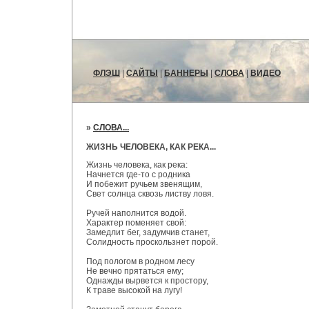
ФЛЭШ
|
САЙТЫ
|
БАННЕРЫ
|
СЛОВА
|
ВИДЕО
»
СЛОВА...
ЖИЗНЬ ЧЕЛОВЕКА, КАК РЕКА...
Жизнь человека, как река:
Начнется где-то с родника
И побежит ручьем звенящим,
Свет солнца сквозь листву ловя.
Ручей наполнится водой.
Характер поменяет свой:
Замедлит бег, задумчив станет,
Солидность проскользнет порой.
Под пологом в родном лесу
Не вечно прятаться ему;
Однажды вырвется к простору,
К траве высокой на лугу!