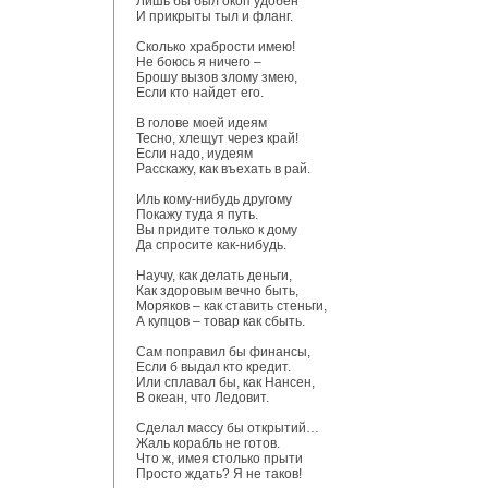
Лишь бы был окоп удобен
И прикрыты тыл и фланг.
Сколько храбрости имею!
Не боюсь я ничего –
Брошу вызов злому змею,
Если кто найдет его.
В голове моей идеям
Тесно, хлещут через край!
Если надо, иудеям
Расскажу, как въехать в рай.
Иль кому-нибудь другому
Покажу туда я путь.
Вы придите только к дому
Да спросите как-нибудь.
Научу, как делать деньги,
Как здоровым вечно быть,
Моряков – как ставить стеньги,
А купцов – товар как сбыть.
Сам поправил бы финансы,
Если б выдал кто кредит.
Или сплавал бы, как Нансен,
В океан, что Ледовит.
Сделал массу бы открытий…
Жаль корабль не готов.
Что ж, имея столько прыти
Просто ждать? Я не таков!