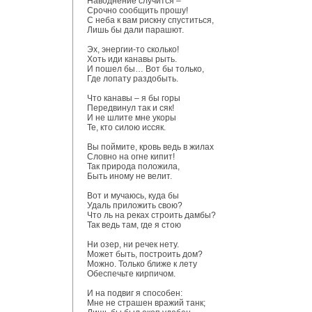
Наводнение случится –
Срочно сообщить прошу!
С неба к вам рискну спуститься,
Лишь бы дали парашют.
Эх, энергии-то сколько!
Хоть иди канавы рыть.
И пошел бы… Вот бы только,
Где лопату раздобыть.
Что канавы – я бы горы
Передвинул так и сяк!
И не шлите мне укоры
Те, кто силою иссяк.
Вы поймите, кровь ведь в жилах
Словно на огне кипит!
Так природа положила,
Быть иному не велит.
Вот и мучаюсь, куда бы
Удаль приложить свою?
Что ль на реках строить дамбы?
Так ведь там, где я стою
Ни озер, ни речек нету.
Может быть, построить дом?
Можно. Только ближе к лету
Обеспечьте кирпичом.
И на подвиг я способен:
Мне не страшен вражий танк;