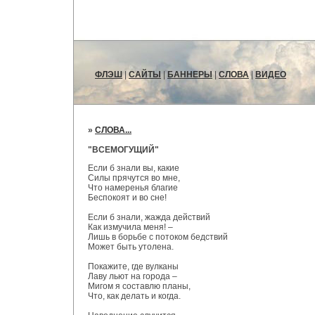
ФЛЭШ
|
САЙТЫ
|
БАННЕРЫ
|
СЛОВА
|
ВИДЕО
»
СЛОВА...
"ВСЕМОГУЩИЙ"
Если б знали вы, какие
Силы прячутся во мне,
Что намеренья благие
Беспокоят и во сне!
Если б знали, жажда действий
Как измучила меня! –
Лишь в борьбе с потоком бедствий
Может быть утолена.
Покажите, где вулканы
Лаву льют на города –
Мигом я составлю планы,
Что, как делать и когда.