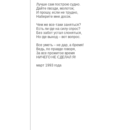
Лучше сам построю судно.
Дайте гвозди, молоток;
И прошу, если не трудно,
Наберите мне досок.
Чем же все-таки заняться?
Есть ли где на силу спрос?
Без забот устал слоняться,
Но где выход – вот вопрос.
Все уметь – не дар, а бремя!
Ведь, по правде говоря,
За все прожитое время
НИЧЕГО НЕ СДЕЛАЛ Я!
март 1993 года